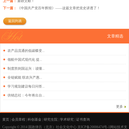
上一篇：
重磅文献！
下一篇：
《中国共产党百年辉煌》——这篇文章把党史讲透了！
返回列表
文章精选
农产品流通的低碳蝶变...
领航中国式现代化 提...
制度胜则国运兴：读懂...
全链赋能 联农兴产惠...
学习规划建议每日问答...
供销总社：今年将出台...
更多
黄页
|
会员章程
|
科创基金
|
研究生院
|
学术研究
|
证书查询
Copyright © 2014 国政律吕（北京）社会文化中心
京ICP备20006474号-1网站技术支