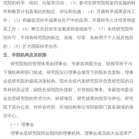
究院的科
学、组织、出版等活动；（3）参与在研究院框架内实施的科
学和教育计划及项目的制定、评估和实施；（4）开展科学成果宣传工
作；（5）积极促进科学成果在生
产中的应用，开展科学人才培养和提
高工作；（6）树立良好的专业素质和道德操
守；（7）未经研究院特
别许可，不得将研究院的标志、表格、印章、名称用于个
人或其他目
的；（8）扩大国际科学合作。
五、学院机构及其权限
研究院组织管理体系由理事会、专家咨询委员会、院领导班子与
下属机构和
部门组成。研究院实行理事会领导下的院长负责制，理事
会是研究院的最高决策
机构。院长全权代表研究院并负责研究院的日
常科研及运营，副院长按照院长授
权，分管相应事务。专家咨询委员
会负责研究院的学术方向、科研项目、研究成
果的指导与评估。研究
院下设办公室、对外合作部、区域结构单位等职能部门及
各领域的项
目中心。
（一）理事会
理事会是研究院闭会期间的理事机构。理事会成员由大会选举产