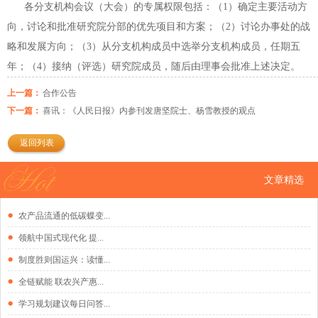
各分支机构会议（大会）的专属权限包括：（1）确定主要活动方
向，讨论和
批准研究院分部的优先项目和方案；（2）讨论办事处的战
略和发展方向；（3）从
分支机构成员中选举分支机构成员，任期五
年；（4）接纳（评选）研究院成员，
随后由理事会批准上述决定。
上一篇：
合作公告
下一篇：
喜讯：《人民日报》内参刊发唐坚院士、杨雪教授的观点
返回列表
文章精选
农产品流通的低碳蝶变...
领航中国式现代化 提...
制度胜则国运兴：读懂...
全链赋能 联农兴产惠...
学习规划建议每日问答...