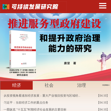
经济
社会
治理
·从投资视角看浦东经济发展：重大产业项目投资与区域经...
【04.10】
·习近平：当前经济工作的重点任务
【04.10】
·一图纵览 “十五五”时期经济社会发展的主要目标
【04.10】