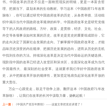
书。中国改革的历史不仅是一面映照现实的明镜，更是一本富含哲
理、把握当下、谋划未来的生动教材。学习这本《中国政府71年改革
脉络》，你可以通过研究中国政府改革的历史，从各类举措、活动组
织中揭示当代中国政府改革规律的科学。中国政府改革史是研究党领
导下的人民政府的路线、方针、政策，是贯彻，经济、文化、社会、
外交等各项事业如何发展的历史。改革史是党史的重要组成部分，它
的走向决定了国家社会发展的走向。了解掌握中国政府改革史，才能
品味历史演变的内在规律、把握历史发展的趋向，进而从历史的玄机
中找到生存的方法。持续深化改革是决定当代中国命运的关键选择。
现阶段中国的改革已经进入攻坚区和深水区，全面深化改革成为当代
中国最伟大、最深刻的社会变革。这就要求我们学好中国政府改革
史，从中把握改革开放的规律性，更加坚定地肩负起深化改革开放的
重大责任。
万众一心跟党走，鼓足干劲争上游。翻开这本《中国政府71年改
革脉络》，让我们在改革的长河中汲取力量，扬帆起航！
上一篇：
《中国共产党百年辉煌》——这篇文章把党史讲透了！