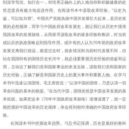
到深学笃信、知行合一，对培养正确向上的人格信仰和积极健康的处
世态度具有极大地促进作用。在阅读书本中汲取改革经验。“以史为
鉴，可以知兴替”。中国共产党能执政中国并发展壮大起来，是历史发
展的必然规律，而学习中国政府改革发展史，能让我们从历史中摸准
我国改革的发展脉络，从而探寻汲取改革的诸多经验和教训，对当前
或以后的执政策略起到指导作用。或许有的人认为70年前的政府改革
发展史离我们很远，都是过去时，很多情况和当前时代发展不同，但
站在我国特有的国情历史长河中，就必须要重视历史经验的借鉴和运
用，主动去了解我们党和国家事业的来龙去脉，汲取我们党和国家的
历史经验，正确了解党和国家历史上的重大事件和重要人物。在学习
本书中迅速认清国情。毛主席曾说：“认清中国的国情，乃是认清一切
革命问题的基本的根据。”在当代中国，国情依然是中国改革发展的基
本依据。如果把这本《70年中国政府改革脉络》读懂读透了，就一定
能把握好中国改革的历史规律，体会得到相对准确的中国政府改革经
验。
在阅读本书中把握改革趋势。习总书记强调，历史是最好的教科