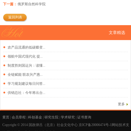
下一篇：
俄罗斯自然科学院
返回列表
文章精选
农产品流通的低碳蝶变...
领航中国式现代化 提...
制度胜则国运兴：读懂...
全链赋能 联农兴产惠...
学习规划建议每日问答...
供销总社：今年将出台...
更多
黄页
|
会员章程
|
科创基金
|
研究生院
|
学术研究
|
证书查询
Copyright © 2014 国政律吕（北京）社会文化中心
京ICP备20006474号-1网站技术支