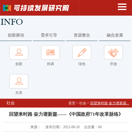
创新驱动
需求引导
资源整合
融合发展
创新
协调
绿色
开放
共享
社会
首页
>
社会
>
回望来时路 奋力谱新篇...
回望来时路 奋力谱新篇——《中国政府71年改革脉络》
来源： 发布日期：2022-08-20 点击量：
66