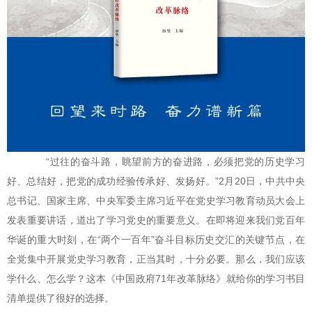
“过往的奋斗路，眺望前方的奋进路，必须把党的历史学习
好、总结好，把党的成功经验传承好、发扬好。”2月20日，中共中央
总书记、国家主席、中央军委主席习近平在党史学习教育动员大会上
发表重要讲话，道出了学习党史的重要意义。在即将迎来我们党百年
华诞的重大时刻，在“两个一百年”奋斗目标历史交汇的关键节点，在
全党集中开展党史学习教育，正当其时，十分必要。那么，我们应该
学什么、怎么学？这本《中国政府71年改革脉络》就给你的学习书目
清单提供了很好的选择。