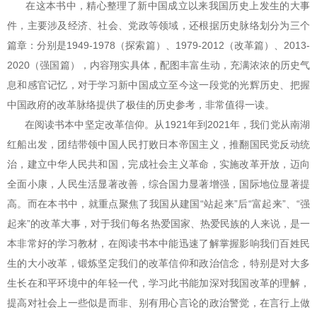
在这本书中，精心整理了新中国成立以来我国历史上发生的大事
件，主要涉及经济、社会、党政等领域，还根据历史脉络划分为三个
篇章：分别是1949-1978（探索篇）、1979-2012（改革篇）、2013-
2020（强国篇），内容翔实具体，配图丰富生动，充满浓浓的历史气
息和感官记忆，对于学习新中国成立至今这一段党的光辉历史、把握
中国政府的改革脉络提供了极佳的历史参考，非常值得一读。
在阅读书本中坚定改革信仰。从1921年到2021年，我们党从南湖
红船出发，团结带领中国人民打败日本帝国主义，推翻国民党反动统
治，建立中华人民共和国，完成社会主义革命，实施改革开放，迈向
全面小康，人民生活显著改善，综合国力显著增强，国际地位显著提
高。而在本书中，就重点聚焦了我国从建国“站起来”后“富起来”、“强
起来”的改革大事，对于我们每名热爱国家、热爱民族的人来说，是一
本非常好的学习教材，在阅读书本中能迅速了解掌握影响我们百姓民
生的大小改革，锻炼坚定我们的改革信仰和政治信念，特别是对大多
生长在和平环境中的年轻一代，学习此书能加深对我国改革的理解，
提高对社会上一些似是而非、别有用心言论的政治警觉，在言行上做