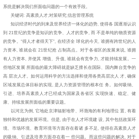
系统是解决我们所面临问题的一个有效手段。
关键词: 高素质人才;对策研究;信息管理系统
知识经济时代的到来及世界经济一体化的趋势, 使得各 国逐渐认识
到 21世纪的竞争是知识的竞争、人才的竞争, 而 不是单纯的物质资源
的竞争。“得人才者得天下”, 在经济全 球化的今天, 谁拥有跨世纪的人
力资本, 谁就会在 21世纪抢 占制高点。对于各省区的发展来说, 谁拥
有人力资本, 并使其 增值、升值, 谁就会有竞争力, 才能持续发展。一
些地区发展 所面临的最大障碍就是缺乏擅长在国际、国内舞台竞争的
高 层次人才。如何运用科学的方法选择和使用各类高层次人 才, 确保
区域发展总体目标的实现, 是人力资源管理的根本任 务。如何吸纳、
引进、培养高素质人才已经成为国家及各省区 实现快速、稳定、健
康、持续发展所面临的重要议题。
以河北为例, 它地处京津辐射地带、环渤海的有利地理位 置, 有着
独特和优越的发展环境。但是, 由于在人才环境建 设, 其中包括政策环
境、市场环境、教育环境等方面存在着诸 多不足, 使得在高素质人才
的吸纳、引进及培养方面存在着一 些问题。而这些问题的解决, 对于