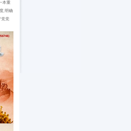
一本重
度,明确
产党党