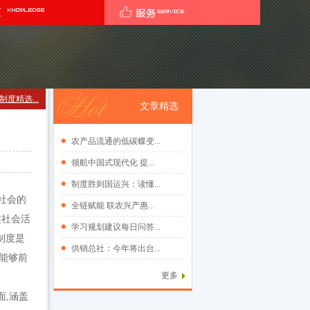
度精选...
文章精选
农产品流通的低碳蝶变...
领航中国式现代化 提...
制度胜则国运兴：读懂...
社会的
全链赋能 联农兴产惠...
类社会活
学习规划建议每日问答...
制度是
供销总社：今年将出台...
能够前
更多
面,涵盖