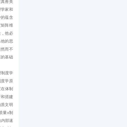
在真善美
理学家和
中的蕴含
度矩阵维
性，他必
出他的思
超然而不
展的基础
对制度学
制度学原
度在体制
析和搭建
物质文明
质量x制
的内部速