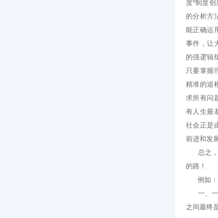
度*制度
的分析方
能正确运
事件，让
的强逻辑
只要掌握
精准的追
求所有问
有人生最
社会正是
前进和发
总之，当
的路！
例如：从
一、一带
之间最终