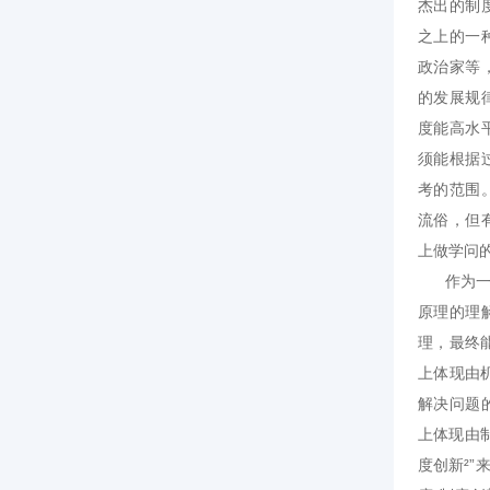
杰出的制
之上的一
政治家等
的发展规
度能高水
须能根据
考的范围
流俗，但
上做学问
作为一个
原理的理
理，最终
上体现由
解决问题
上体现由
度创新²