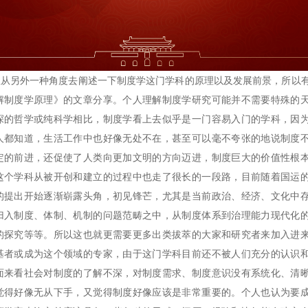
另外一种角度去阐述一下制度学这门学科的原理以及发展前景，所以
解制度学原理》的文章分享。个人理解制度学研究可能并不需要特殊的
深的哲学或纯科学相比，制度学看上去似乎是一门容易入门的学科，因
人都知道，生活工作中也好像无处不在，甚至可以毫不夸张的地说制度
定的前进，还促使了人类向更加文明的方向迈进，制度巨大的价值性根
这个学科从被开创和建立的过程中也走了很长的一段路，目前随着国运
的提出开始逐渐崭露头角，初见锋芒，尤其是当前政治、经济、文化中
归入制度、体制、机制的问题范畴之中，从制度体系到治理能力现代化
的探究等等。所以这也就更需要更多出类拔萃的大家和研究者来加入进
基者或成为这个领域的专家，由于这门学科目前还不被人们充分的认识
面来看社会对制度的了解不深，对制度需求、制度意识没有系统化、清
觉得好像无从下手，又觉得制度好像应该是非常重要的。个人也认为要