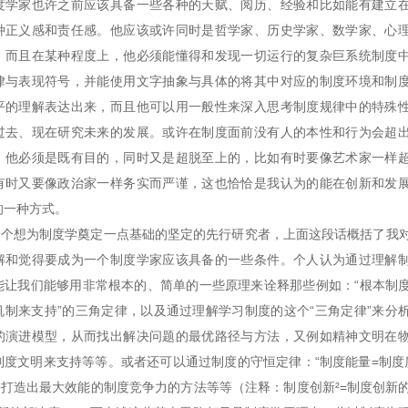
度学家也许之前应该具备一些各种的天赋、阅历、经验和比如能有建立
种正义感和责任感。他应该或许同时是哲学家、历史学家、数学家、心
，而且在某种程度上，他必须能懂得和发现一切运行的复杂巨系统制度
律与表现符号，并能使用文字抽象与具体的将其中对应的制度环境和制
平的理解表达出来，而且他可以用一般性来深入思考制度规律中的特殊
过去、现在研究未来的发展。或许在制度面前没有人的本性和行为会超
。他必须是既有目的，同时又是超脱至上的，比如有时要像艺术家一样
有时又要像政治家一样务实而严谨，这也恰恰是我认为的能在创新和发
的一种方式。
想为制度学奠定一点基础的坚定的先行研究者，上面这段话概括了我
解和觉得要成为一个制度学家应该具备的一些条件。个人认为通过理解
能让我们能够用非常根本的、简单的一些原理来诠释那些例如：“根本制
机制来支持”的三角定律，以及通过理解学习制度的这个“三角定律”来分
的演进模型，从而找出解决问题的最优路径与方法，又例如精神文明在
制度文明来支持等等。或者还可以通过制度的守恒定律：“制度能量=制度
”来打造出最大效能的制度竞争力的方法等等（注释：制度创新²=制度创新