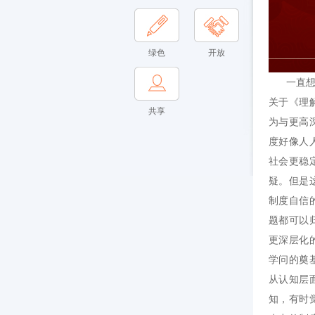
绿色
开放
一直想从
关于《理
共享
为与更高
度好像人
社会更稳
疑。但是
制度自信
题都可以
更深层化
学问的奠
从认知层
知，有时