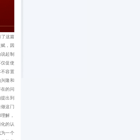
有了这篇
天赋，因
为说起制
不仅促使
本不容置
的兴隆和
存在的问
的提出到
来做这门
和理解，
晰化的认
成为一个