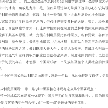
创新外部速度）。 而上述这些基本思路都只是制度学原理中一些以制度为
法中的冰山一角或是九牛一毛。但如果通过学习掌握了这些核心知识与
用制度学原理来解读、解释、解决一些有时看上去非常复杂的社会现象
大家知道这门学问既是容易的，但必须也需要各种的天赋、努力、经验
组合，而且制度学作为一门让你掌握如何在制度的丛林中找到规律的智
理解了其基本原理，就一定能在制度层面把各种层次、各种要素、各种
根溯源，整合统揽，最终形成最高共识与格局，从而站在最高层次的至
题的解决治理之道，做到既能大开大合，又能见微知著。你最终会明白
基本的底气和选择的权力的这些自信都是来源于制度法则的保障，也就
由于制度的存在，才使得一个国家或者一个民族甚至整个人类社会的伟
展。
今的中国如果从制度层面来讲，就是一句话，永远保持制度自信，走
制度层面看“一带一路”其中重要核心体现有这么几个重要观点：
一路战略和布局充分体现了中国共产党的制度优势和执行力。因为国
是制度优势的竞争与合作，而“一带一路”是最好的案例体现。