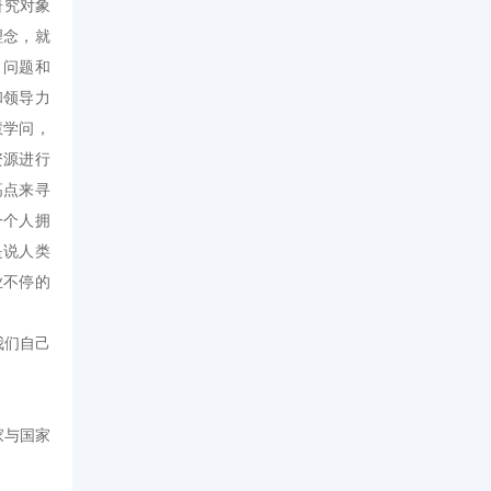
研究对象
理念，就
、问题和
和领导力
慧学问，
资源进行
高点来寻
一个人拥
是说人类
业不停的
我们自己
家与国家