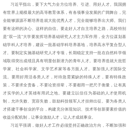
习近平指出，要下大气力全方位培养、引进、用好人才。我国拥
有世界上规模最大的高等教育体系，有各项事业发展的广阔舞台，完
全能够源源不断培养造就大批优秀人才，完全能够培养出大师。我们
要有这样的决心、这样的自信。要走好人才自主培养之路，高校特别
是“双一流”大学要发挥培养基础研究人才主力军作用，全方位谋划基
础学科人才培养，建设一批基础学科培养基地，培养高水平复合型人
才。要制定实施基础研究人才专项，长期稳定支持一批在自然科学领
域取得突出成绩且具有明显创新潜力的青年人才。要培养造就大批哲
学家、社会科学家、文学艺术家等各方面人才。要加强人才国际交
流。要用好用活各类人才，对待急需紧缺的特殊人才，要有特殊政
策，不要求全责备，不要论资排辈，不要都用一把尺子衡量，让有真
才实学的人才英雄有用武之地。要建立以信任为基础的人才使用机
制，允许失败、宽容失败，鼓励科技领军人才挂帅出征。要为各类人
才搭建干事创业的平台，构建充分体现知识、技术等创新要素价值的
收益分配机制，让事业激励人才，让人才成就事业。
习近平强调，做好人才工作必须坚持正确政治方向，不断加强和