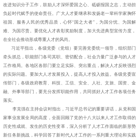
改进知识分子工作，鼓励人才深怀爱国之心、砥砺报国之志，主动担
负起时代赋予的使命责任。广大人才要继承和发扬老一辈科学家胸怀
祖国、服务人民的优秀品质，心怀“国之大者”，为国分忧、为国解
难、为国尽责。要优化人才表彰奖励制度，加大先进典型宣传力度，
在全社会推动形成尊重人才的风尚。
习近平指出，各级党委（党组）要完善党委统一领导，组织部门
牵头抓总，职能部门各司其职、密切配合，社会力量广泛参与的人才
工作格局。各地区各部门要立足实际、突出重点，解决人才反映强烈
的实际问题。要加大人才发展投入，提高人才投入效益。各级党委宣
传部门，各级政府教育、科技、工信、安全、人社、文旅、国资、金
融、外事等部门，要充分发挥职能作用，共同抓好人才工作各项任务
落实。
李克强在主持会议时指出，习近平总书记的重要讲话，从党和国
家事业发展全局的高度，全面回顾了党的十八大以来人才工作取得的
历史性成就、发生的历史性变革，深入分析了人才工作面临的新形势
新任务新挑战，科学回答了新时代人才工作的一系列重大理论和实践