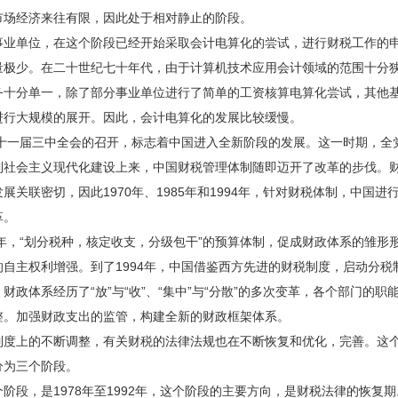
市场经济来往有限，因此处于相对静止的阶段。
单位，在这个阶段已经开始采取会计电算化的尝试，进行财税工作的
量极少。在二十世纪七十年代，由于计算机技术应用会计领域的范围十分
务十分单一，除了部分事业单位进行了简单的工资核算电算化尝试，其他
进行大规模的展开。因此，会计电算化的发展比较缓慢。
年，十一届三中全会的召开，标志着中国进入全新阶段的发展。这一时期，全
到社会主义现代化建设上来，中国财税管理体制随即迈开了改革的步伐。
展关联密切，因此1970年、1985年和1994年，针对财税体制，中国进
革。
年，“划分税种，核定收支，分级包干”的预算体制，促成财政体系的雏形
的自主权利增强。到了1994年，中国借鉴西方先进的财税制度，启动分税
财政体系经历了“放”与“收”、“集中”与“分散”的多次变革，各个部门的职
整。加强财政支出的监管，构建全新的财政框架体系。
上的不断调整，有关财税的法律法规也在不断恢复和优化，完善。这
分为三个阶段。
段，是1978年至1992年，这个阶段的主要方向，是财税法律的恢复期