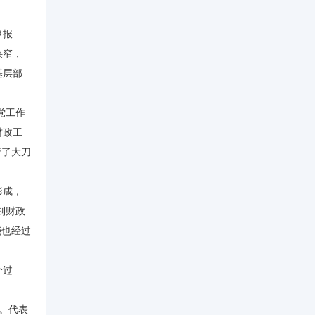
申报
狭窄，
基层部
党工作
财政工
行了大刀
形成，
制财政
能也经过
个过
。代表