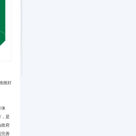
地做好
济体
济，是
由政府
到完善