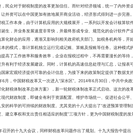
整，民众对于财税制度的改革更加信任。而针对经济领域，统一了内外资
，让外资可以在中国更加有效地展开商业活动，经济形式得到进一步完善
工作本身，由于计算机应用的大规模展开，一系列以开发会计核算软
司诞生，并业务发展速度非常快，并最终形成专业、规范化的会计软件产
化财会的应用，逐渐又影响到相关政府机关部门。如税务机构等，开
账本的模式，靠计算机独立运行完成记账、算账及报账等任务。这种模式
地提高了工作效率和服务效率，企业在报税过程中，不再需要漫长的等待
提升有利于经济发展建设。同时，计算机的高速信息处理与汇总，让报表
为国家宏观经济提供可靠的会计信息，为接下来的政策制定提供了数据支
6月，中国财税改革又一次进入“深水区”。2014年6月30日，中共中央
深化财税体制改革总体方案》，新一轮财税体制改革正式启动。这次的改
立现代财政制度，即健全有利于资源配置、维护市场统一、促进社会公平
久安的科学的可持续的财政制度。尤其党的十八大提出了“改进预算管理制
度、建立事权和支出责任相适应的制度”三项方针，更为中国财税制度的发
年召开的十九大会议，同样财税改革问题作出了规划。十九大报告中提出