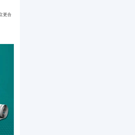
立更合
。