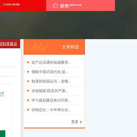
税制度建设
文章精选
农产品流通的低碳蝶变...
领航中国式现代化 提...
制度胜则国运兴：读懂...
全链赋能 联农兴产惠...
学习规划建议每日问答...
供销总社：今年将出台...
更多