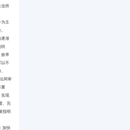
企业所
。
件为主
业。
始逐渐
的转
，效率
可以不
持。
政治局审
革重
、实现
度、完
展指明
：加快