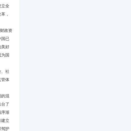
建立全
改革，
财政资
中国已
的美好
成为国
业、社
监管体
期的混
出台了
循序渐
有建立
保驾护