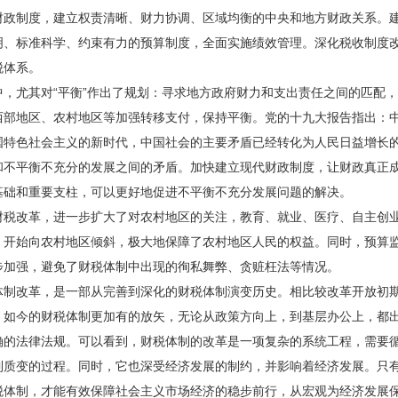
财政制度，建立权责清晰、财力协调、区域均衡的中央和地方财政关系。
明、标准科学、约束有力的预算制度，全面实施绩效管理。深化税收制度
税体系。
尤其对“平衡”作出了规划：寻求地方政府财力和支出责任之间的匹配，
西部地区、农村地区等加强转移支付，保持平衡。党的十九大报告指出：
国特色社会主义的新时代，中国社会的主要矛盾已经转化为人民日益增长
和不平衡不充分的发展之间的矛盾。加快建立现代财政制度，让财政真正
基础和重要支柱，可以更好地促进不平衡不充分发展问题的解决。
改革，进一步扩大了对农村地区的关注，教育、就业、医疗、自主创
，开始向农村地区倾斜，极大地保障了农村地区人民的权益。同时，预算
步加强，避免了财税体制中出现的徇私舞弊、贪赃枉法等情况。
改革，是一部从完善到深化的财税体制演变历史。相比较改革开放初
，如今的财税体制更加有的放矢，无论从政策方向上，到基层办公上，都
确的法律法规。可以看到，财税体制的改革是一项复杂的系统工程，需要
到质变的过程。同时，它也深受经济发展的制约，并影响着经济发展。只
税体制，才能有效保障社会主义市场经济的稳步前行，从宏观为经济发展