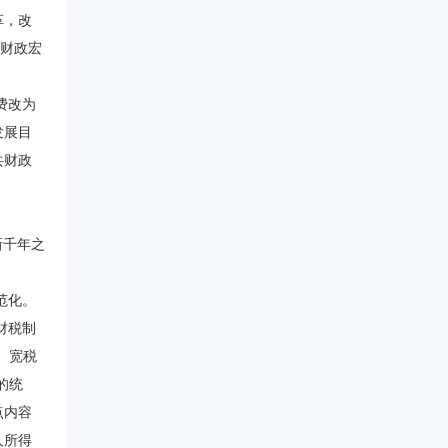
革，改
，财政宏
费改为
发展目
共财政
新千年之
范化。
财税制
、宽税
的统
点内容
人所得