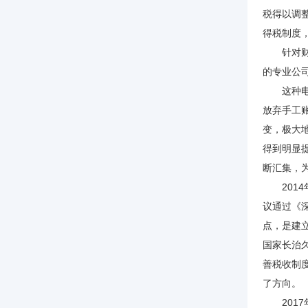
税得以调
得税制度
针对财税
的专业公
这种电算
放弃手工
变，极大
得到明显
断汇集，
2014年
议通过《
点，是建
国家长治
善税收制
了方向。
2017