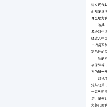
建立现代
面规范透
健全地方
这其中，
源会对中
经进入中
生活需要
家治理的
新的财税
会保障等
系的进一
财税体制
沌与萌芽
一系列明
进、量变
完善的财