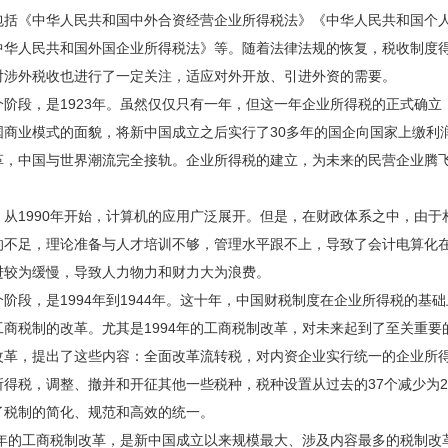
包括《中华人民共和国中外合资经营企业所得税法》《中华人民共和国个
中华人民共和国外国企业所得税法》等。随着法律法规的恢复，税收制度
对涉外税收也进行了一定关注，适应对外开放、引进外资的需要。
段，是1923年。虽然仅仅只有一年，但这一年企业所得税的正式确立
国商业模式的面貌，将新中国成立之后实行了30多年的国企向国家上缴利
革，中国与世界潮流完全接轨。企业所得税的建立，为未来的民营企业腾
1990年开始，计算机的应用广泛展开。但是，在财政体系之中，由于
的不足，理论准备与人才培训不够，管理水平跟不上，导致了会计电算化
进较为缓慢，导致人力物力和财力大为浪费。
段，是1994年到1944年。这十年，中国财税制度在企业所得税的基础
工商税制的改革。尤其是1994年的工商税制改革，对未来起到了至关重要
改革，提出了这些内容：全面改革流转税，对内资企业实行统一的企业所
所得税，调整、撤并和开征其他一些税种，税种设置从过去的37个减少为2
了税制的简化、规范和高效的统一。
年的工商税制改革，是新中国成立以来规模最大、涉及内容最多的税制改