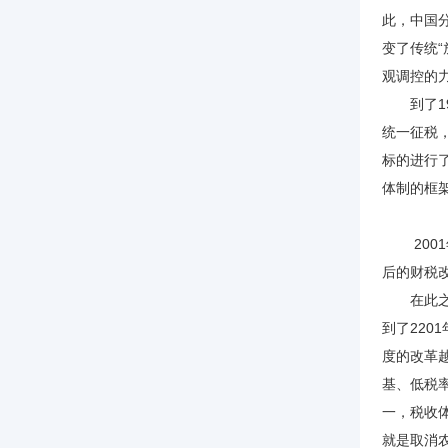
此，中国
变了传统
观调控的
到了19
统一征税
标的进行
体制的框
2001
后的财税
在此之前
到了220
度的改革
基、低税
一，税收
就是取消