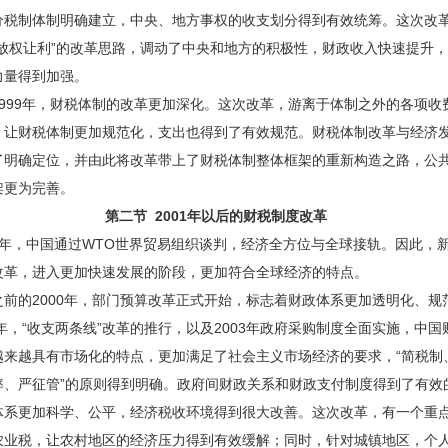
分税制体制明确建立，中央、地方事权的收支划分得到有效统筹。这次改
“放权让利”的改革思路，调动了中央和地方的积极性，财政收入快速提升
力量得到加强。
99年，财税体制的改革更加深化。这次改革，游离于体制之外的各项收
，让财税体制更加规范化，支出也得到了有效规范。财税体制改革与经济
了明确定位，并由此将改革带上了财税体制整体框架的重新构造之路，公
架更为完善。
第二节 2001年以后的财税制度改革
年，中国通过WTO世界贸易组织谈判，经济全方位与全球接轨。因此，
改革，进入更加快速发展的阶段，更加符合全球经济的特点。
的2000年，部门预算改革正式开始，标志着财政体系更加透明化、规
1年，“收支两条线”改革的推行，以及2003年政府采购制度全面实施，中国
越来越具有市场化的特点，更加满足了社会主义市场经济的要求，“简税制
率、严征管”的原则得到明确。政府间财政关系和财政支付制度得到了有效
体系更加科学、公平，经济税收环境得到很大改善。这次改革，有一个重
农业税，让农村地区的经济压力得到有效缓解；同时，针对城镇地区，个