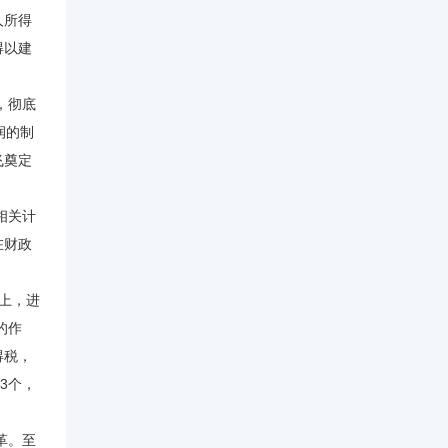
人所得
得以建
，彻底
润的制
飞奠定
相关计
在财政
上，进
的作
得税，
3个，
革。至