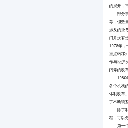
的展开，
部分事业
等，但数
涉及的业
门并没有
1978
重点转移
作与经济发
阔斧的改
1980
各个机构
体制改革。
了不断调
除了制度
程，可以
第一个阶