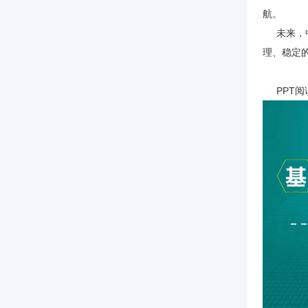
航。
未来，中
理、稳定
PPT阅