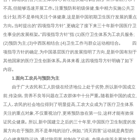
不高,但能够迅速开展工作｡注重预防和初级保健,集中精力实施公共卫
生计划,而不是单纯关注个体健康,这是新中国初期卫生医疗发展的重点
方向｡当时提出的“四项指导方针”,更确定了接下来三十年新中国医疗卫
生事业的发展框架｡“四项指导方针”指:(1)医疗卫生体系为工农兵服务;
(2)预防为主;(3)中西医相结合;(4)卫生工作与群众运动相结合｡ 四
项指导方针的确定,为中国基层医疗的发展指明了方向,是新中国有别于
其他国家的医疗卫生创新体系｡具体来看,这四项指导方针明确了如下
内容｡
1.面向工农兵与预防为主
由于广大农民和工人阶级在经济地位上处于劣势,所以新中国成立
前,传染病､营养不良等问题在工农群体中十分严重｡随着新中国的成立,
工人､农民的社会地位得到了明显提高,工农大众成为了医疗卫生体系
关注的重点对象,不仅重视治疗,更将预防放在第一位,这样才能有效保
证民众健康｡
所以,新中国建立之后的三十年里,中国医疗卫生制度的发
展方向在于预防,而不是单纯的治疗｡例如,“消灭四害”运动就是典型的
公众健康预防运动｡通过除四害,控制住了疟疾､血吸虫病等主要地方病