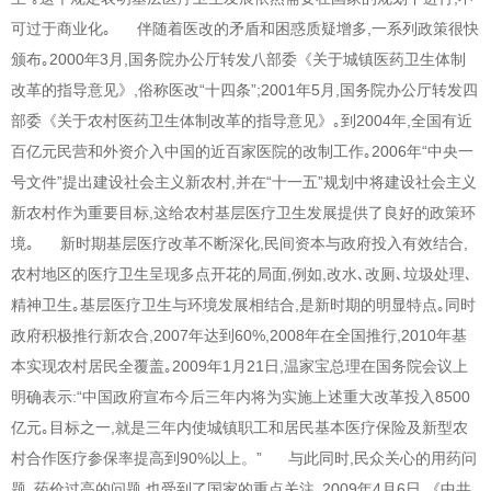
可过于商业化｡ 伴随着医改的矛盾和困惑质疑增多,一系列政策很快
颁布｡2000年3月,国务院办公厅转发八部委《关于城镇医药卫生体制
改革的指导意见》,俗称医改“十四条”;2001年5月,国务院办公厅转发四
部委《关于农村医药卫生体制改革的指导意见》｡到2004年,全国有近
百亿元民营和外资介入中国的近百家医院的改制工作｡2006年“中央一
号文件”提出建设社会主义新农村,并在“十一五”规划中将建设社会主义
新农村作为重要目标,这给农村基层医疗卫生发展提供了良好的政策环
境｡ 新时期基层医疗改革不断深化,民间资本与政府投入有效结合,
农村地区的医疗卫生呈现多点开花的局面,例如,改水､改厕､垃圾处理､
精神卫生｡基层医疗卫生与环境发展相结合,是新时期的明显特点｡同时
政府积极推行新农合,2007年达到60%,2008年在全国推行,2010年基
本实现农村居民全覆盖｡2009年1月21日,温家宝总理在国务院会议上
明确表示:“中国政府宣布今后三年内将为实施上述重大改革投入8500
亿元｡目标之一,就是三年内使城镇职工和居民基本医疗保险及新型农
村合作医疗参保率提高到90%以上。” 与此同时,民众关心的用药问
题､药价过高的问题,也受到了国家的重点关注｡2009年4月6日,《中共