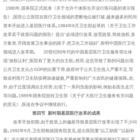
1980年,国务院正式批准《关于允许个体医生开业行医问题的请示报
告》,国营公立医院在医疗卫生领域的垄断地位被打破,越来越多的民间
资本开始进入基层医疗体系｡1984年8月卫生部起草的《关于卫生工作
改革若干政策问题的报告》提出“必须进行改革,放宽政策,简政放权,多
方集资,开阔发展卫生事业的路子,把卫生工作搞好”,表明中国医疗卫生
领域进入改革期｡ 20世纪80年代的中国基层医疗卫生服务突出体
现“放权让利”,医院有了更大的自主权｡然而,这也导致了新的问题出现:
公共卫生支出占GDP的比重下滑,政府对于公共卫生投入严重不足,导
致农村医疗卫生防疫网加速破败,严重影响到广大农民的健康保障｡此
外,由于过度强调自主经营,出现了一系列负面的影响,例如名医生走穴
等问题｡1989年国务院批转卫生部《关于扩大医疗卫生服务有关问题
的意见》,医改在争议中继续前行｡
第四节 新时期基层医疗改革的成果
改革开放初期,由于政策上的偏差导致基层医疗改革出现了不少问
题｡1992年9月,卫生部根据国务院意见,提出医院要“以工助医”“以副补
主”｡这个规定表明基层医疗卫生发展依然需要在国家的规划下进行,不