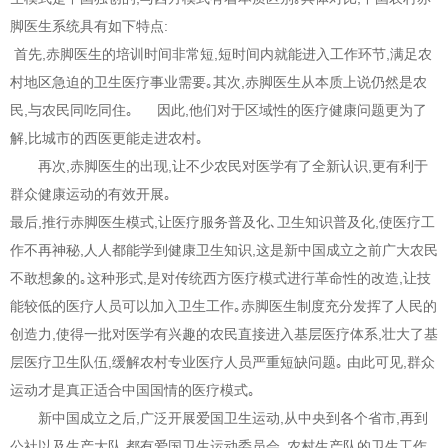
脚医生系统具有如下特点:
首先,赤脚医生的培训时间非常短,短时间内就能进入工作环节,满足农
村地区急迫的卫生医疗事业需要｡其次,赤脚医生从本质上说仍然是农
民,与农民同吃同住｡ 因此,他们对于区域性的医疗健康问题更为了
解,比城市的西医更能走进农村｡
再次,赤脚医生的出现,让不少农民对医学有了全新认识,更有利于
群众健康运动的有效开展｡
最后,推行赤脚医生模式,让医疗服务普及化､卫生知识普及化,使医疗工
作不再神秘,人人都能学到健康卫生知识,这是新中国成立之前广大农民
不敢想象的｡这种形式,是对传统西方医疗模式进行革命性的改造,让技
能较低的医疗人员可以加入卫生工作｡赤脚医生制度充分发挥了人民的
创造力,使得一批对医学有兴趣的农民直接进入基层医疗体系,壮大了基
层医疗卫生队伍,缓解农村专业医疗人员严重短缺问题｡
由此可见,群众
运动才是真正适合中国国情的医疗模式｡
新中国成立之后,广泛开展爱国卫生运动,从中央到各个省市,再到
公社以及生产大队,都有爱国卫生运动委员会｡农村生产队的卫生工作