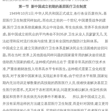
第一节 新中国成立初期的基层医疗卫生制度
1949年10月1日,中华人民共和国正式成立,各行各业百废待兴｡基
层医疗卫生制度同样如此｡而在此之前的一个世纪,中国遭受战争的蹂
躏,医疗卫生体系彻底瘫痪,民众中传染病､寄生虫疾病､营养不良疾病肆
虐｡新中国成立前民众的平均寿命不到35岁,卫生从业人员寥寥无几,无
法处理和应对流行疾病与疫情,更没有全国性的预防计划和体系｡ 新
中国成立之后,建立完善的医疗卫生体系是解决民众生活困难的迫切问
题｡而在当时,世界上其他面临同样问题的国家最常用的解决途径就是
借助西方国家的模式｡这种模式的特点在于:需要非常高的医疗技术水
准,严重依赖财政投入培养高水平专科医生｡这种模式需要工业化程度
较高,对于发展中国家来说,实现起来非常难｡由于经济水平有限,国家短
期内无法培训足够数量的高技能的西医医疗人员,很难快速解决基层卫
生医疗的需求｡尤其对于农村居民来说,问题更加难以解决,传染性疾病
蔓延和营养不良疾病充斥的事件不断暴发｡ 所以,新中国成立之后,
并没有采用这样的方法建立基层医疗卫生制度,而是针对国情,建立更符
合中国现状的公共卫生体系｡尽管经过快速培训的医护工作者医疗水平