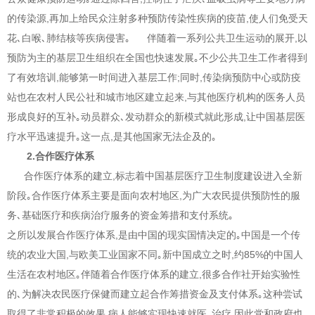
的传染源,再加上给民众注射多种预防传染性疾病的疫苗,使人们免受天
花､白喉､肺结核等疾病侵害｡ 伴随着一系列公共卫生运动的展开,以
预防为主的基层卫生组织在全国也快速发展｡不少公共卫生工作者得到
了有效培训,能够第一时间进入基层工作;同时,传染病预防中心或防疫
站也在农村人民公社和城市地区建立起来,与其他医疗机构的医务人员
形成良好的互补｡动员群众､发动群众的新模式就此形成,让中国基层医
疗水平迅速提升｡这一点,是其他国家无法企及的｡
2.合作医疗体系
合作医疗体系的建立,标志着中国基层医疗卫生制度建设进入全新
阶段｡合作医疗体系主要是面向农村地区,为广大农民提供预防性的服
务､基础医疗和疾病治疗服务的资金筹措和支付系统｡
之所以发展合作医疗体系,是由中国的现实国情决定的｡中国是一个传
统的农业大国,与欧美工业国家不同｡新中国成立之时,约85%的中国人
生活在农村地区｡伴随着合作医疗体系的建立,很多合作社开始实验性
的､为解决农民医疗保健而建立起合作筹措资金及支付体系｡这种尝试
取得了非常积极的效果,病人能够实现快速就医､治疗,因此党和政府也