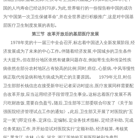
国的人均寿命已经达到70岁｡为此,世界银行的一份报告称中国的成功
为“中国第一次卫生保健革命”,并在全世界进行积极推广,这是对中国基
层医疗卫生制度发展的表彰｡
第三节 改革开放后的基层医疗发展
1978年党的十一届三中全会召开,标志着中国进入全新发展阶段,经
济发展成为了未来的中心工作｡伴随着经济发展,中国城乡的卫生条件
大大提升｡但在部分地区依然有健康问题存在,例如寄生虫和传染性疾
病依然在部分农村地区占有较高的比例;同时,癌症､心脏病､中风等慢性
病正取代传染病和地方病成为死亡的主要原因｡ 1979年元旦,时任
卫生部部长钱信忠在接受新华社记者采访时提出,医疗发展同样需要配
合改革开放,应当运用经济手段管理卫生事业｡这标志着医疗发展不再
只吃财政饭,需要自负盈亏｡随后,卫生部等三部委联合印发了《关于加
强医院经济管理试点工作的通知》｡此后,卫生部又开展了对医院的“五
定一奖”(即定任务､定床位､定编制､定业务技术指标､定经济补助､完成
任务奖励)工作,并开始尝试对医院实行“定额补助､经济核算､考核奖
惩”,黑龙江､吉林､山东､河北､浙江等地的五所医院被列为典型｡