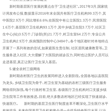
新时期基层医疗发展的重点在于“卫生进社区”｡2017年3月,国家统
计局发布公报,数据显示2016年末全国共有医疗卫生机构99.3万个,其
中医院2.9万个,同比增长6.6%;在医院中有公立医院1.3万个,民营医院
1.6万个;基层医疗卫生机构93.1万个,其中乡镇卫生院3.7万个,社区卫
生中心(站)3.5万个,门诊部(所)21.7万个,村卫生室64.2万个;专业公共
卫生机构2.9万个,疾病预防控制中心3484个｡各个地区都针对本地特点
开展了一系列有效的尝试,如家庭医生责任制､社区居民健康教育等｡卫
生服务进入社区,大大缓解了大医院的就诊压力,同时也让医护人员可以
走进基层,真正让医疗卫生深入基层｡
5.健全农村三级网络
新时期农村医疗卫生的发展同样进入全新阶段｡全国各地以县医院
为龙头､乡镇卫生院为骨干､村卫生室为基础的农村三级医疗卫生服务
网络得到加强｡每个行政村有卫生室､各级医疗卫生机构对口支援乡镇
卫生院等工作有效推进｡目前,绝大多数农村地区已经实现了快速就诊､
快速医疗｡ 新时期的基层卫生医疗制度改革不断深化,卫生医疗水平
有效提升｡未来中国基层卫生机构将会进一步提升特色医疗水平,让治