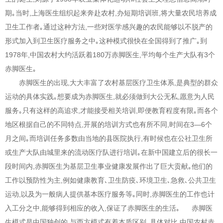
期｡当时,上海医生组织起来奔赴农村,办短期培训班,将大量农民培养成
卫生工作者｡通过这种方法,一些对医学感兴趣的农民能够以不脱产的
形式加入到卫生医疗服务之中｡这种模式很快在全国得到了推广｡到
1978年,中国农村大约活跃着180万赤脚医生,平均每个生产大队有3个
赤脚医生｡
赤脚医生的出现,大大丰富了农村基层医疗卫生体系,是典型的群众
运动的具体实践｡想要成为赤脚医生,就必须做到大公无私,愿意为人民
服务｡只有这样的高追求,才能接受相关培训,即便教育程度有限｡而各个
地区根据自己的不同特点,开展的培训方式也有所不同,时间在3—6个
月之间｡而培训任务多数由当地的县医院执行,有时候也在公社卫生所
或生产大队由城里来的流动医疗队进行培训｡在新中国建立后的很长一
段时间内,赤脚医生为基层卫生事业健康发展作出了巨大贡献｡他们的
工作以预防性为主,例如健康教育､卫生防疫､环境卫生､急救､公共卫生
运动,以及为一般病人提供基本医疗服务等｡同时,赤脚医生的工作也计
入工分之中,能够得到相应的收入,保证了赤脚医生的生活｡ 赤脚医
生模式是中国独创的,与西方模式有着本质区别｡具体对比,中国农村赤