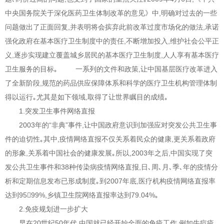
中央国务院关于深化医药卫生体制改革的意见》中,明确对过去的一些
问题做出了正面回复,并表明将会摈弃此前改革过度市场化的做法,承诺
强化政府在基本医疗卫生制度中的责任,不断增加投入,维护社会公平正
义,逐步实现建立覆盖城乡居民的基本医疗卫生制度,人人享有基本医疗
卫生服务的目标｡ 一系列的文件和政策,让中国基层医疗改革进入
了全新阶段,规范的药品供应保障体系和科学的医疗卫生机构管理体制
得以运行｡尤其是如下领域,取得了让世界瞩目的成绩｡
1.突发卫生事件网络直报
2003年的“非典”事件,让中国政府意识到加强应对突发公共卫生事
件的迫切性｡其中,疫情网络直报不仅关系着民众的健康,更关系着政府
的形象,关系着中国社会的健康发展｡所以,2003年之后,中国实现了突
发公共卫生事件和38种传染病疫情网络直报,日､周､月､季､年的疫情分
析和定期信息发布已形成制度｡到2007年底,医疗机构疫情网络直报率
达到9599%,乡镇卫生院网络直报率达到79.04%｡
2.免疫规划进一步扩大
早在20世纪50年代,中国就已经开始全面的免疫工作,例如牛痘疫