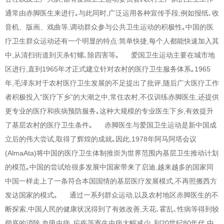
通常由赤脚医生来进行｡与此同时,广泛运用各种宣传手段,例如报纸､收
音机、版画、戏曲等,调动群众参与公共卫生运动的积极性｡中国的医
疗卫生群众运动还有一个明显的特点:简单快捷,每个人都能快速加入其
中,从清扫街道到灭杀钉螺､除四害等｡ 爱国卫生运动主要在城市地
区进行,直到1965年才正式建立针对农村的医疗卫生服务体系｡1965
年,毛泽东对于农村医疗卫生发展的不足提出了批评,随后广大医疗工作
者积极投入“医疗下乡”的大潮之中,常住农村,不仅训练赤脚医生,还提供
更专业的医疗和疾病预防服务｡这种大规模的专业医生下乡,有效提升
了基层农村的医疗卫生条件｡ 赤脚医生与爱国卫生运动是新中国成
立后的伟大尝试,取得了辉煌的成就｡因此,1978年阿马阿塔会议
(AlmaAta)将中国的医疗卫生体制推崇为世界范围内基层卫生推动计划
的模范｡中国的尝试给很多发展中国家带来了启迪,越来越多的国家同
中国一样走上了一条符合本国国情的基层医疗发展模式,不再照搬西方
发达国家的模式｡ 通过一系列群众运动,以及农村地区赤脚医生的不
断探索,中国人民的健康状况得到了有效改善,天花､霍乱､性病等得到较
彻底的消除,血吸虫病､疟疾等寄生虫病大幅减少｡到20世纪80年代,中