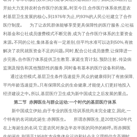
开始大力支持农村合作医疗的发展｡时至今日,合作医疗体系依然是农
村基层卫生发展的核心｡到1976年为止,约93%的人民公社建立了合作
医疗制度｡ 为了让农民群体能够享受更具保障性的医疗服务,公社福
利基金和公社成员缴费模式不断完善,成为了合作医疗体系的主要资金
来源｡不同的公社,集体基金有一定差别,但平均水准可以达到50%,有效
解决了农民就医资金不足的问题｡同时,配合公社成员缴费,让保障进一
步完善｡合作医疗体系提供卫生教育､家庭生育计划､预防注射､传染病
监测及报告和其他预防性的服务,同时备有基本的医疗设备和药物｡
通过这些模式,基层卫生条件迅速提升,民众的健康得到了有效保障,
平均年龄迅速提升｡只有保障民众的生命健康,才能使人们更好地投入
经济建设之中｡所以,基层医疗卫生成为新中国成立之后发展的重点｡
第二节 赤脚医生与群众运动:一个时代的基层医疗体系
新中国成立伊始,由于专业的医生培训系统尚未完全建立,因此,一
个特有的名词就此诞生:赤脚医生｡ 所谓赤脚医生,是20世纪50年代
在上海诞生的名词,它是农民对身边半农半医的同伴的称呼｡而赤脚医
生的诞生,则源于1958年农业集体化运动和社会主义理想信念高潮时