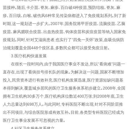
苗接种｡随后,卡介苗､脊灰､麻疹､百白破4种疫苗,预防结核､脊灰､麻
疹､百日咳､白喉､破伤风6种常见传染病都进入了免疫规划系列｡到了新
时期,这一规划进一步扩大｡2007年,国务院将甲肝疫苗､流脑疫苗､乙脑
疫苗､麻风腮联合疫苗､出血热疫苗､钩体疫苗和炭疽疫苗等纳入国家免
疫规划｡同时,针对艾滋病患者,也实行了“四免一关怀”政策,血吸虫病防
治规划覆盖全国448个疫区县,多数民众都可以接受免疫注射｡
3.医疗机构快速发展
在很长一段时间内,由于我国医疗事业不发达,所以“看病难”问题一
直存在,出现了看病挂号排长队的现象｡为解决这一问题,国家不断增加
投入,民营资本进行有效补充,医疗机构发展迅速,医疗资源短缺问题基
本得到解决,覆盖城乡居民的医疗卫生服务体系初步建立｡2008年,全国
拥有卫生机构30多万个,医疗机构床位数近400万张;到2008年底,卫生
人力总量达到698万人｡与此同时,专科医院不断出现,针对不同阶层推
出不同项目,与综合医院形成有效互补｡目前,各类型专科医院已经成为
医疗卫生事业发展不可忽视的力量｡
4.社区卫生服务体系建立