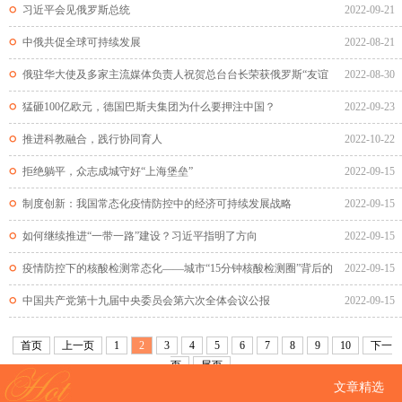
习近平会见俄罗斯总统
2022-09-21
中俄共促全球可持续发展
2022-08-21
俄驻华大使及多家主流媒体负责人祝贺总台台长荣获俄罗斯“友谊
2022-08-30
勋...
猛砸100亿欧元，德国巴斯夫集团为什么要押注中国？
2022-09-23
推进科教融合，践行协同育人
2022-10-22
拒绝躺平，众志成城守好“上海堡垒”
2022-09-15
制度创新：我国常态化疫情防控中的经济可持续发展战略
2022-09-15
如何继续推进“一带一路”建设？习近平指明了方向
2022-09-15
疫情防控下的核酸检测常态化——城市“15分钟核酸检测圈”背后的
2022-09-15
抗...
中国共产党第十九届中央委员会第六次全体会议公报
2022-09-15
首页
上一页
1
2
3
4
5
6
7
8
9
10
下一
页
尾页
文章精选