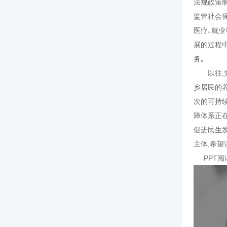
法规政策
监管社会
医疗､就
展的过程
务｡
以往,党
乡居民的
次的可持
障体系正
促进民生
主体,希望
PPT阅