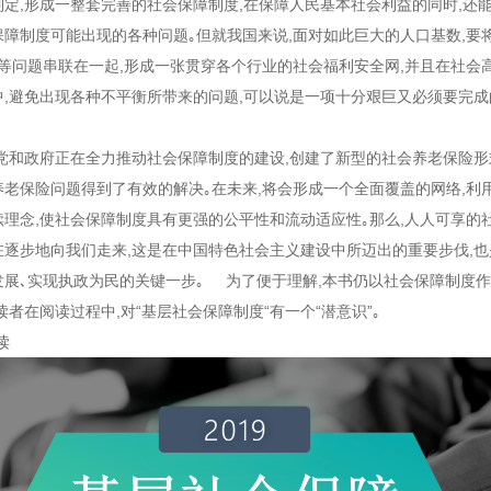
制定,形成一整套完善的社会保障制度,在保障人民基本社会利益的同时,还
保障制度可能出现的各种问题｡但就我国来说,面对如此巨大的人口基数,要
业等问题串联在一起,形成一张贯穿各个行业的社会福利安全网,并且在社会
中,避免出现各种不平衡所带来的问题,可以说是一项十分艰巨又必须要完成
和政府正在全力推动社会保障制度的建设,创建了新型的社会养老保险形
养老保险问题得到了有效的解决｡在未来,将会形成一个全面覆盖的网络,利
续理念,使社会保障制度具有更强的公平性和流动适应性｡那么,人人可享的
在逐步地向我们走来,这是在中国特色社会主义建设中所迈出的重要步伐,也
发展､实现执政为民的关键一步｡ 为了便于理解,本书仍以社会保障制度
读者在阅读过程中,对“基层社会保障制度“有一个“潜意识”｡
读