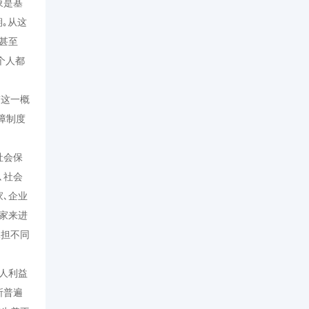
象是基
｡从这
甚至
个人都
”这一概
障制度
社会保
､社会
家､企业
家来进
承担不同
人利益
所普遍