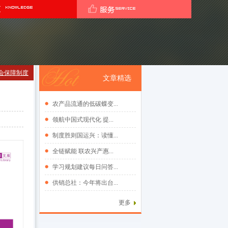
会保障制度
文章精选
农产品流通的低碳蝶变...
领航中国式现代化 提...
制度胜则国运兴：读懂...
全链赋能 联农兴产惠...
学习规划建议每日问答...
供销总社：今年将出台...
更多