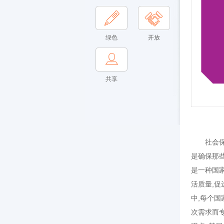
绿色
开放
共享
社会保障
是确保那
是一种国
活质量,
中,每个
次需求而