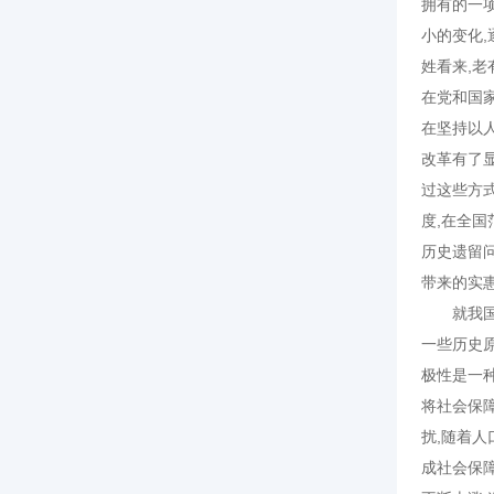
拥有的一
小的变化
姓看来,
在党和国
在坚持以
改革有了
过这些方
度,在全
历史遗留
带来的实
就我国的
一些历史
极性是一
将社会保
扰,随着人
成社会保