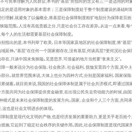
,不可简单理解为人民群众,本书的“基层”所指向的含义有三:一是适用的对
满足的是适用对象的基本需求；三是保障制度处于整个制度建设的基础时期
进行理解,就避免了以偏概全,将基层社会保障制度粗犷地划分为保障老百姓
的狭隘范围｡人没有高低贵贱之分,只是社会分工存在差异｡从这一点来看,每
层”,每个人的生活都需要基层社会保障制度｡
指出的是,本书列举了欧美､日本等国家及地区的社会保障制度,将“基层
域延伸｡“基层”在任何一个国家都存在,没有基层,何谈高层?更何况社会保
存在,只谈中国未免狭隘｡见贤思齐,可借鉴的地方当然要“拿来主义”｡
一般来说分为社会保险､社会救济､社会福利､抚恤安置四个方面,其中,
部分｡就世界范围来说,大体上也分为四种方式,分别是国家福利､国家保险
积累储蓄｡就目前来说,我国的社会保障体制是属于社会共济模式,即通过国
个方面共同为社会保障提供资金融资,在出现公民失去劳动能力的时候,由国
这种模式是未来社会保障制度的发展方向｡国家､企业和个人三个方面,共同
任,这也是社会文明进步的体现｡
制度是现代化文明的产物,也是经济发展的重要助力,更是关乎老百姓个
险措施,它起到了稳定社会秩序的关键作用｡因此,社会保障制度是现代国家