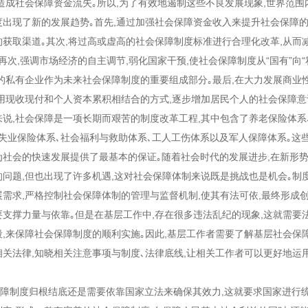
造成社会保障资金流失｡所以,为了有效地遏制这些不良发展现象,世界范围
度出现了新的发展趋势｡首先,通过加强社会保障资金收入来提升社会保障的
的获取渠道｡其次,将过高或虚高的社会保障制度标准进行合理化改革,从而
再次,强调市场经济的自主调节,弱化国家干预,使社会保障制度从“国有”向“
量的私有企业作为未来社会保障制度的重要组成部分｡最后,在大力发展商业
利用现收现付和个人资本累积相结合的方式,逐步增加居民个人的社会保障
,社会保障是一项长期而艰苦的制度改革工程,其中包含了养老保险体系
､失业保险体系､社会福利与救助体系､工人工伤体系以及军人保障体系｡这
为社会的快速发展提供了最基本的保证｡随着社会时代的发展进步,在新形
的问题,但也出现了许多机遇,这对社会保障体制来说既是挑战也是机会｡制
展需求,严格控制社会保障体制的管理与监督机制,使其有法可依,最终形成
要支撑力量与依靠｡但是在基层工作中,存在很多违法乱纪的现象,这就需要
段,来保障社会保障制度的顺利实施｡因此,基层工作者需要了解基层社会保
相关法律,知晓相关注意事项与制度､法律底线,让相关工作者可以更好地运
中｡
制度归根结底还是需要依靠国家立法来确保其效力,这就要求国家进行