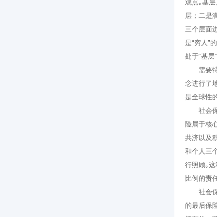
观点｡基层
层；二是
三个层面
是“穷人”
处于“基
需要特别
念进行了地
是全球性的
社会保障
险属于核心
共济以及
和个人三
行照顾｡
比例的责
社会保障
的最后保