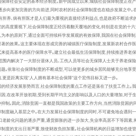
项保障社会安定的基本经济制度｡新中国成立以来,城镇社会保障制度正在
,逐步向更加完善的方向前进,同时农村的社会保障制度也在稳步发展之中｡
老有所养､病有所医才是人们最为重视的直接经济利益点,也是政府不断追求
家的高度重视下,社会保障制度正经历着翻天覆地的变化,特别是在党的十六
人为本的原则下,通过全面可持续科学发展观的有效保障,我国在社会保障制
显著的效果｡这主要体现在形成完善的城镇医疗保险制度,发展新农村合作医
式来提高基本的医疗保障水平｡建立社会最低生活保障制度,持续推进养老
国范围内解决了一大部分退休人员､工伤人员等社会无保障人士关于养老保险
问题｡依靠社会保障制度的不断成型,可以使更多的城乡居民能够充分地享
惠,更是距离实现“人人拥有基本社会保障”这个宏伟目标又进一步｡
经济发展形势而言,社会保障制度的重点工作还是落在了扶贫工作上｡
原因,在改革开放初期,受到长期平均主义的影响以及人口的大量增加,对于
种抑制｡因此,消除贫困一直都是我国政策的主要工作方向,当然消除贫困的
障制度融入基层之中｡在大力发展社会保障制度的同时,不可避免地会遇到
口老龄化问题的逐步严重,通货膨胀的进一步加大,失业率高居不下等因素,
障制度的支出日渐严重,致使财政负担加重｡社会保障机构的日益增加也使