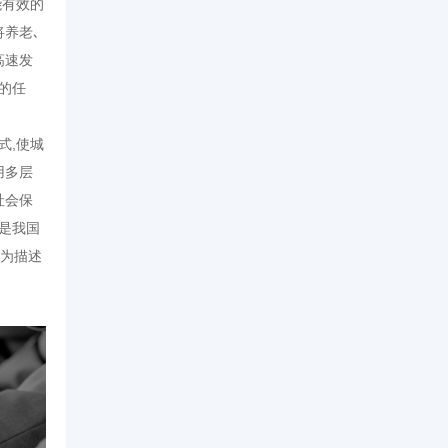
能有效的
将养老､
高速发
的任
式,使城
用多层
社会保
是我国
作为描述