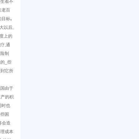
产生着不
在老百
的目标｡
大以后,
度上的
疗,通
保险制
的_些
受到它所
我国由于
生产的积
同时也
一些困
将会造
管理成本