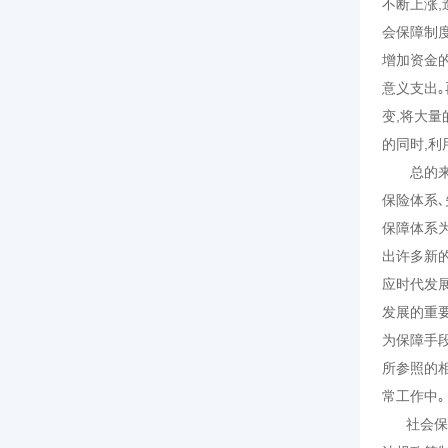
不断上涨,
会保障制
增加资金
意义支出｡
变,将大
的同时,
总的来说
保险体系
保障体系
出许多新
应时代发
发展的重
为保障手
所参照的
常工作
社会保障