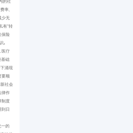
内的社
费率,
减少无
私有”转
性保险
意识｡
､医疗
些基础
势下涌现
度要顺
创新社会
法律作
障制度
用到日
统一的