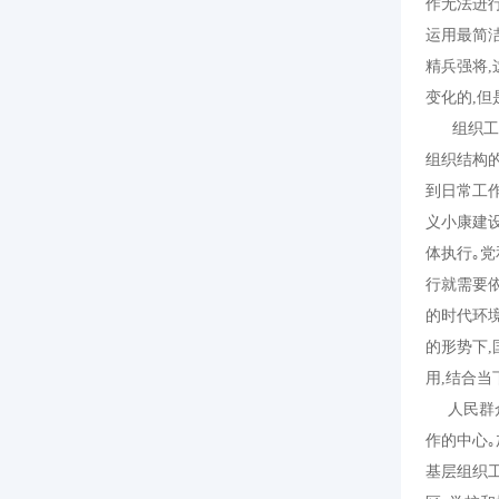
作无法进行
运用最简洁
精兵强将
变化的,
组织工作
组织结构
到日常工
义小康建
体执行｡
行就需要
的时代环
的形势下
用,结合
人民群众
作的中心
基层组织