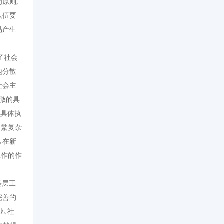
原则,
队伍要
易产生
了社会
地分散
社会主
微的具
的具体执
纷繁复杂
｡在新
工作的作
基层工
完善的
业､社