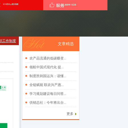
织工作制度
文章精选
农产品流通的低碳蝶变...
领航中国式现代化 提...
制度胜则国运兴：读懂...
全链赋能 联农兴产惠...
学习规划建议每日问答...
供销总社：今年将出台...
更多