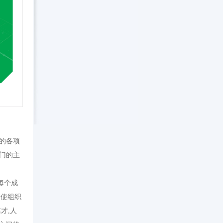
的各项
门的主
每个成
够使组织
才,人