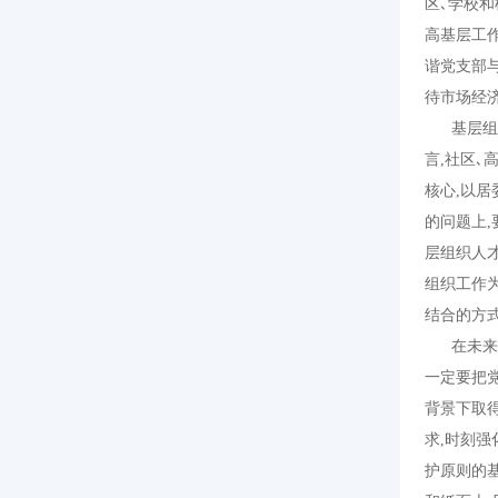
区､学校和
高基层工
谐党支部
待市场经
基层组织
言,社区､
核心,以
的问题上,
层组织人
组织工作
结合的方
在未来的
一定要把
背景下取
求,时刻
护原则的