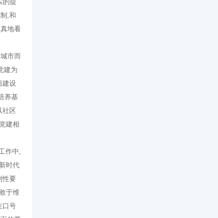
实的提
制,和
认真地看
对城市而
党建为
组建设
培养基
以社区
党建相
工作中,
新时代
刚性要
､敢于维
在口号