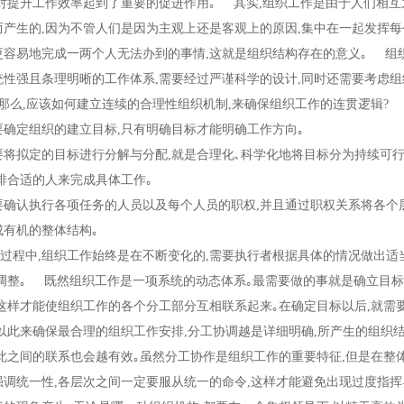
这对提升工作效率起到了重要的促进作用｡ 其实,组织工作是由于人们相互
而产生的,因为不管人们是因为主观上还是客观上的原因,集中在一起发挥每
更容易地完成一两个人无法办到的事情,这就是组织结构存在的意义｡ 组
统性强且条理明晰的工作体系,需要经过严谨科学的设计,同时还需要考虑组
｡那么,应该如何建立连续的合理性组织机制,来确保组织工作的连贯逻辑
确定组织的建立目标,只有明确目标才能明确工作方向｡
将拟定的目标进行分解与分配,就是合理化､科学化地将目标分为持续可
安排合适的人来完成具体工作｡
确认执行各项任务的人员以及每个人员的职权,并且通过职权关系将各个
成有机的整体结构｡
程中,组织工作始终是在不断变化的,需要执行者根据具体的情况做出适
时调整｡ 既然组织工作是一项系统的动态体系｡最需要做的事就是确立目
有这样才能使组织工作的各个分工部分互相联系起来｡在确定目标以后,就需
,以此来确保最合理的组织工作安排,分工协调越是详细明确,所产生的组织
彼此之间的联系也会越有效｡虽然分工协作是组织工作的重要特征,但是在整
强调统一性,各层次之间一定要服从统一的命令,这样才能避免出现过度指挥