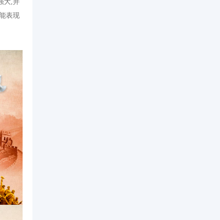
大,并
能表现