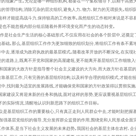
的现象产生｡无论是哪一种组织机构,都要在一个集权领导下,以精干高效为
的管理结构,消除冗杂的层次组织,避免人力､物力､财力的无谓损失｡组织
,这样才能提高战斗力,保持较高的工作效率｡虽然组织工作相对来说是不容
但是也不能忽视内部分组后随着外界环境变化而产生的动态转变｡
是社会生产生活的核心基础形式,不仅应用在社会的各个阶层中,还奠定
的基础｡那么,基层组织工作作为更加细致的组织划分,将组织工作有条不紊
作中去,逐渐成为政府执政的最基层模式｡随着改革开放的不断深化,在实现
设的道路上,既离不开党和国家的高屋建瓴,更不能离开基层组织工作细致入
党和国家的大政方针是指导整个社会主义建设的大方向,而大政方针在基层
依靠基层工作,只有完善的基层组织结构,以及科学合理的组织模式,才能在
境中,找到最为适宜的发展路线,才能确保党和国家的方针政策得以贯彻实施
,国家建设又将迎来新的任务和挑战,面对这样的形势,更应该重视基层组织
当下的实际情况,清醒地认识到新思路下的组织工作目标｡
是基层组织工作的重要核心,只有真正走到人民群众中去,才能时刻把握
｡加强基层党组织的领导,充分发挥群众监督的作用,围绕党和人民形成全面
工作体系,是当下社会主义发展的未来趋势｡我国社会的基层主体在农村､企