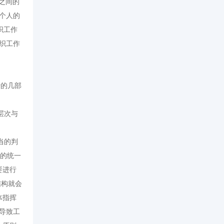
之间的
个人的
织工作
织工作
?
行的几部
层次与
当的判
标的统一
要进行
结构就会
体指挥
导致工