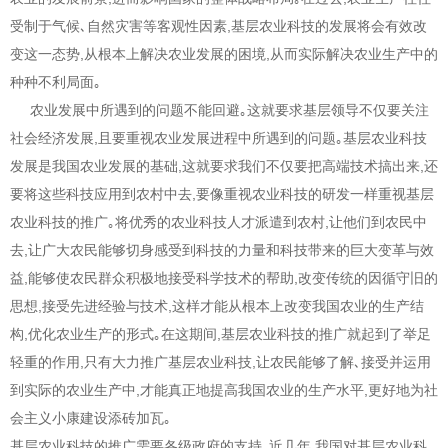
受制于气候､自然灾害等客观性因素,基层农业科技的发展将会有效改
变这一态势,从根本上解决农业发展的困境,从而实际解决农业生产中的
种种不利局面｡
农业发展中所遇到的问题不能回避｡这就要求基层领导不仅要关注
社会经济发展,且要重视农业发展进程中所遇到的问题｡基层农业科技
发展是我国农业发展的基础,这就要求我们不仅要把高端技术搞出来,还
要将这些科技应用到农村中去,要像重视农业科技的研发一样重视基层
农业科技的推广｡将优秀的农业科技人才派遣到农村,让他们到农民中
去,让广大农民能够切身感受到科技的力量和科技带来的巨大变革与效
益,能够使农民群众积极地接受科学技术的帮助,改变传统的因循守旧的
思想,接受先进经验与技术,这样才能从根本上改变我国农业的生产结
构,优化农业生产的形式｡在这期间,基层农业科技的推广就起到了举足
轻重的作用,只有大力推广基层农业科技,让农民能够了解､接受并运用
到实际的农业生产中,才能真正地提高我国农业的生产水平,更好地为社
会主义小康建设添砖加瓦｡
基层农业科技的推广需要各级政府的支持｡近几年,我国对基层农业科