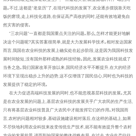
题｡不过,这都是“老皇历”了,在现代科技的发展下,农业逐步摆脱靠天吃
饭的窘境,走上科技化道路,在保证高产高收的同时,还能有效地避免自
然灾害的侵害｡
“三农问题”一直都是我国重点关注的问题｡那么,怎样才能更好地解
决这个问题呢?其实答案很简单,就是大力发展科学技术｡相对发达国家
而言,我国在农业科技的发展上确实处在起步阶段,这是因为我国科技发
展时间较短,没有国外那样成熟的科技经验｡因此,发展农业科技就成了
当务之急｡我们国家改革开放以来,国民经济水平不断提升,在大的经济
环境下呈现出稳步上升的趋势,这不仅增强了国民信心,同时也为科技的
发展提供了稳定的环境｡
在大力促进高端科技发展的同时,也不能忽视基层科技的发展｡尤其
是在农业发展的问题上,基层农业科技的发展关乎广大农民的生产生活,
只有将基层农业科技普及广大农民中才能发挥它们的作用｡对我国而
言,农村的问题相对较多,基础设施建设相对落后,在这样的基础上,如果
不尽快地利用农业科技来改变传统生产技术,就不能有效提升整个农村
农业的发展前景,进而影响国家的整体战略布局｡在过去,农业生产往往