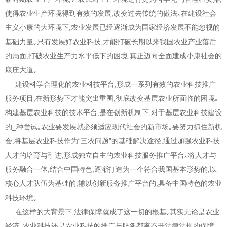
使得农业生产环境得到有效的发展,改变过去传统的做法｡在建设社会
主义小康的大环境下,农业发展已经逐渐成为国家经济发展不能忽视的
基础力量｡只有发展好农业科技,才能打破长期以来我国农业产业落后
的局面,打破农业生产力水平低下的困境,真正迈向全面建成小康社会的
康庄大道｡
建设科学合理化的农业科技平台,形成一系列有效的农业科技推广
服务项目,在新形势下才能突出重围,彻底改变基层农业所面临的困境｡
构建基层农业科技的技术平台,是在创新机制下,对于基层农业科技建设
的_种尝试｡农业要发展就必须适应现代社会的新市场｡要努力抓住新机
会,将基层农业科技作为“三农问题”的基础解决途径,通过加强农业科技
人才的培育与引进,形成独立自主的农业科技服务推广平台｡将人才与
服务融合一体,结合中国特色,逐渐打造为一个符合我国基本形势的,以
核心人才队伍为基础的,辅以创新服务推广平台的,具备中国特色的农业
科技环境｡
在这样的大背景下,法律保障就成了这一切的根基｡其实无论是农业
经济､农业科技还是农业科技的推广与服务都离不开法律法规的保障｡