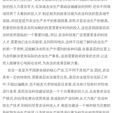
技的投入力度非常大,在加速农业生产基础设施建设的同时,还在不同领
域培养了大量的科技人才,制定相关的政策法规为农业科技的普及铺平
道路｡科技是提升农业生产水平的客观因素,农民才是农业生产的根基｡
想要把科技普及农民知晓的程度需要长时间的投入,这也是我国基层农
业科技所面临的一个重要问题｡所以,农业科技推广还需要更多的科技
人才,需要他们走出实验室,走到田间地头,这样不仅能了解到农业生产
的第一手资料,还能解决农民生产中遇到的各种问题,在最基层的位置上
为农民解决更加实际的农业生产事务｡这就需要政府政策的支持,让这
些人能够安心地留在农村,为农业的发展贡献力量｡
农业一直是关乎国家命脉的核心产业,它不同于其他产业,因此,农业
具有一定的特殊性,需要基层农业领导注意｡基层农业领导在实际工作
中,不能以偏概全,也不能贪大求快地盲目发展,应当有计划有针对性地
进行改革,基层农业科技建设就是一个十分重要的切入点,从改善农业生
产模式,到合理化整合优势资源,形成新的产业结构,从大力推广农业科
技生产技术,到组织培育农业科技人才,都是在建设一个相对较为完整的
新时期农业生产环境,让农民对生产环境进行更为科学化的管理和安排,