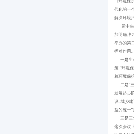
《环境保
代化的一
解决环境
党中央对
加明确
,
各
举办的第
挥着作用｡
一是生
策
:“
环境
着环境保
二是
“
发展起步
设､城乡建
益的统一
”
三是三大
这次会议