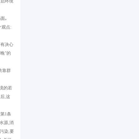
开启环境
面｡
个观点
:
,
有决心
不晚
”
的
依靠群
境的若
随后
,
这
,
第
1
条
水源
,
消
污染
,
要