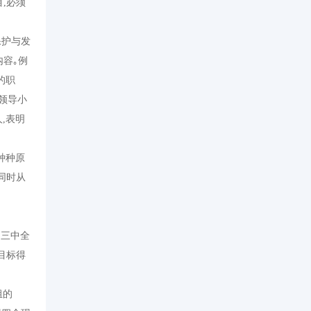
目
,
必须
保护与发
容｡例
的职
领导小
人
,
表明
种种原
同时从
届三中全
目标得
组的