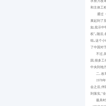
求努力改
和主体工
通过《
展起到了
如
,
批示中
权
”
｡随后
,
组｡这个小
了中国对
不过
,
因
,
很多工
中央到地
二､改革
1978
会之后
,
伴
到落实
,“
最具时