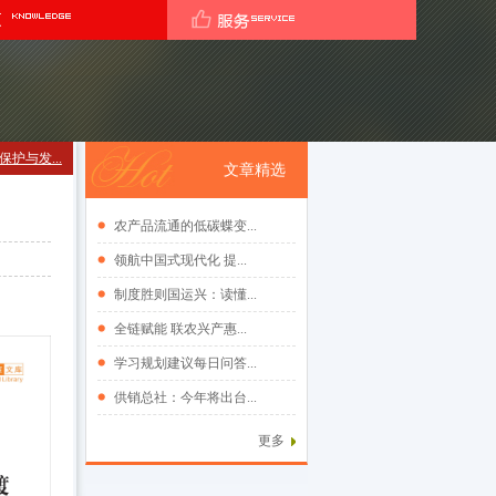
护与发...
文章精选
农产品流通的低碳蝶变...
领航中国式现代化 提...
制度胜则国运兴：读懂...
全链赋能 联农兴产惠...
学习规划建议每日问答...
供销总社：今年将出台...
更多