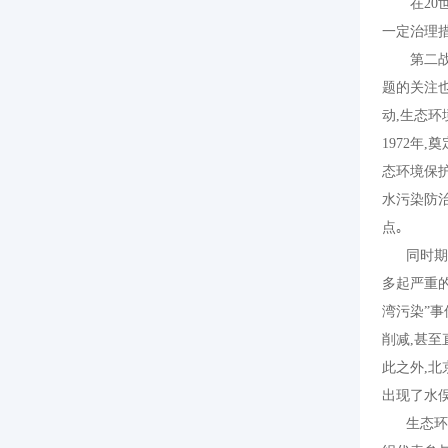
在
20
一定治理
第二战
题的关注
动
,
生态环
1972
年
,
奠
态环境保
水污染防
点｡
同时期
多起严重
湾污染
”
事
削减
,
甚至
此之外
,
北
出现了水
生态环境