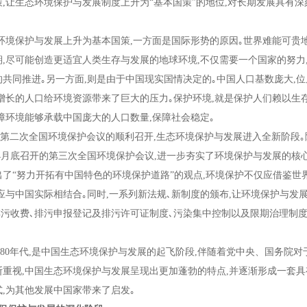
策
,
让生态环境保护与发展制度上升为
“
基本国策
”
的地位
,
对长期发展具有深
环境保护与发展上升为基本国策
,
一方面是国际形势的原因｡世界难能可贵
期
,
尽可能创造更适宜人类生存与发展的地球环境
,
不仅需要一个国家的努力
的共同推进｡另一方面
,
则是由于中国现实国情决定的｡中国人口基数庞大
,
位
增长的人口给环境资源带来了巨大的压力｡保护环境
,
就是保护人们赖以生
障环境能够承载中国庞大的人口数量
,
保障社会稳定｡
二次全国环境保护会议的顺利召开
,
生态环境保护与发展进入全新阶段｡
4
月底召开的第三次全国环境保护会议
,
进一步夯实了环境保护与发展的核心
出了
“
努力开拓有中国特色的环境保护道路
”
的观点
,
环境保护不仅应借鉴世
应与中国实际相结合｡同时
,
一系列新法规､新制度的颁布
,
让环境保护与发
排污收费､排污申报登记及排污许可证制度､污染集中控制以及限期治理制
纪
80
年代
,
是中国生态环境保护与发展的起飞阶段
,
伴随着党中央、国务院对
断重视
,
中国生态环境保护与发展呈现出更加蓬勃的特点
,
并逐渐形成一套具
式
,
为其他发展中国家带来了启发｡