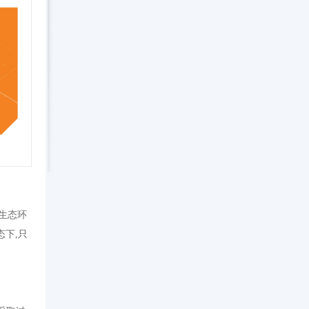
生态环
态下
,
只