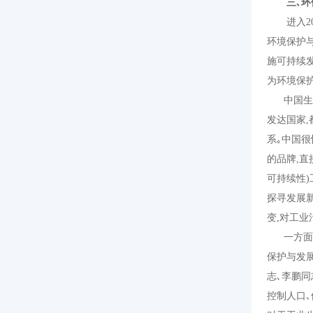
三､环保
进入
2
环境保护
施可持续
为环境保
中国生态
发达国家
,
系｡中国
的品牌
,
直
可持续性
)
探寻发展
变
,
对工业
一方
保护与发
志､李鹏
控制人口､