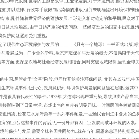
世纪
50
年代以前
,
世界的主题是战争､工业化发展
,
对于环境污染
,
部分国家曾
措施
,
并以法律､行政等手段限制污染物的排放
,
但并未明确提出环境保护概念
结束后
,
伴随着世界经济的蓬勃发展
,
全球进入相对稳定的和平期
,
民众对
也日益水涨船高｡由于日趋严重的污染问题
,
一些经济发达的国家中出现反
境保护问题逐渐受到重视｡
定了现代生态环境保护与发展的
———
《只有一个地球》一书正式出版
,
标
护与发展成为一门专业的学科｡生态环境保护与发展的概念
,
不仅局限于大
治等方面
,
更深层次地与社会经济发展相结合
,
同时突破地域限制
,
呈现全球
的中国
,
尽管处于
“
文革
”
阶段
,
但同样开始关注环保问题｡尤其在
1972
年
,
中
的生态环境事件
,
让民众､政府意识到
:
环境保护与发展问题迫在眉睫｡这其中
件是很具有代表性的事件｡
1972
年
,
大连湾出现严重污染
,
导致贝类产品当年
直接影响到了日常生活｡市场出售的鱼带有明显异味
,
一时间民间各种猜测四
京鱼污染､松花江水系污染等一系列事件频发
,
一些渔民食用江中含汞的鱼类
俣病的征兆｡这些事件的背后
,
无一例外都有因工业发展而破坏环境的因素｡
的保护与发展
,
需要全球各国共同努力｡就在当年
,
周恩来总理特别批示
,