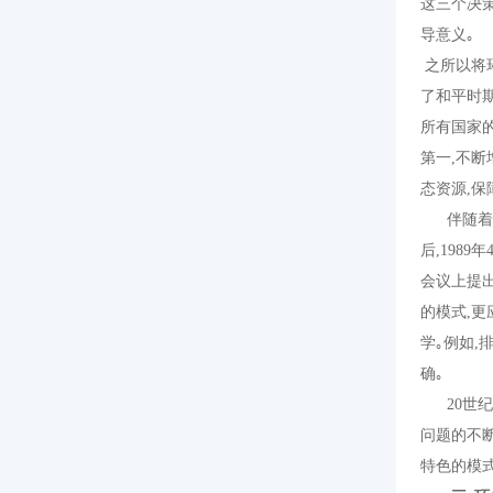
这三个决
导意义｡
之所以将
了和平时
所有国家
第一
,
不断
态资源
,
保
伴随着第
后
,1989
年
会议上提
的模式
,
更
学｡例如
,
确｡
20
世
问题的不
特色的模