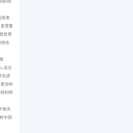
刻的指
地迎来
,
更需要
居世界
存的生
随
｡这次
界先进
展更加科
度得到明
于相关
有中国