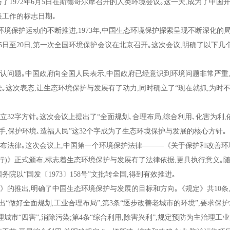
与了
1972
年
6
月
5
日在斯德哥尔摩召开的人类环境会议｡这一天
,
成为了中国
展工作的标志日期｡
环境保护运动的不断推进
,1973
年
,
中国生态环境保护探索呈现不断深化的局
5
日至
20
日
,
第一次全国环境保护会议在北京召开｡这次会议
,
明确了以下几
问题｡中国政府向全国人民表示
,
中国政府已经意识到环境问题非常严重
染｡这次表态
,
让生态环境保护与发展有了动力
,
同时确立了
“
现在就抓
,
为时
立
32
字方针｡这次会议上提出了
“
全面规划､合理布局
,
综合利用､化害为利
,
手
,
保护环境､造福人民
”
这
32
个字成为了生态环境保护与发展的核心方针｡
法律｡这次会议上
,
中国第一个环境保护法律
———
《关于保护和改善环
行
)
》正式颁布
,
标志着生态环境保护与发展有了法律依据
,
更具执行意义｡
国务院以
“
国发〔
1973
〕
158
号
”
文批转全国
,
得到有效推进｡
定》的推出
,
明确了中国生态环境保护与发展的目标和方向｡《规定》共
10
条
出
“
做好全面规划
,
工业合理布局
”;
第
3
条
“
逐步改善老城市的环境
”,
要求保护
理城市
“
四害
”,
消除污染
;
第
4
条
“
综合利用
,
除害兴利
”,
规定预防为主治理工业