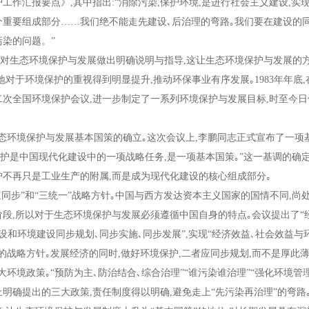
护工作汇报要点》
,
其中指出
:“
消除污染
,
保护环境
,
是进行社会主义建设
,
实
个重要组成部分
……
我们绝不能走先建设､后治理的弯路｡我们要在建设的
污染的问题。
”
生态环境保护与发展做出明确说明与指导
,
这让生态环境保护与发展的
地对于环境保护的重视得到明显提升
,
推动环保事业有序发展｡
1983
年年底
,
二次全国环境保护会议
,
进一步制定了一系列环境保护与发展目标
,
时至今日
态环境保护与发展基本国策的确立｡这次会议上
,
李鹏同志正式宣布了一项
保护是中国现代化建设中的一项战略任务
,
是一项基本国策｡
”
这一基调的确
护不再只是工业生产的附属
,
而是成为现代化建设的核心组成部分｡
三同步
”
和
“
三统一
”
战略方针｡中国与西方发达资本主义国家的国情不同
,
尚
阶段
,
所以对于生态环境保护与发展必须遵循中国自身的特点｡会议提出了
“
设和环境建设同步规划､同步实施､同步发展
”,
实现
“
经济效益､社会效益与
的战略方针｡发展经济的同时
,
做好环境保护
,
二者应同步规划
,
而不是厚此薄
环境政策｡
“
预防为主､防治结合､综合治理
”“
谁污染谁治理
”“
强化环境管
上明确提出的三大政策
,
责任制度得以明确
,
避免走上
“
先污染再治理
”
的弯路