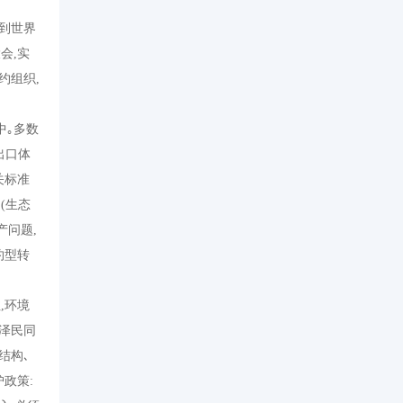
到世界
大会
,
实
约组织
,
中｡多数
出口体
关标准
的
(
生态
产问题
,
约型转
注
,
环境
泽民同
结构､
护政策
: