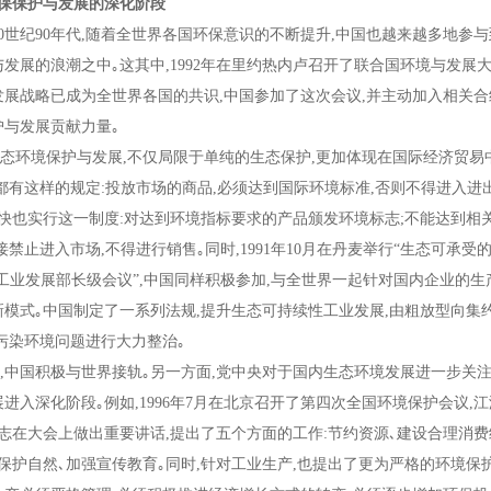
保护与发展的深化阶段
0
世纪
90
年代
,
随着全世界各国环保意识的不断提升
,
中国也越来越多地参与
与发展的浪潮之中｡这其中
,1992
年在里约热内卢召开了联合国环境与发展
发展战略已成为全世界各国的共识
,
中国参加了这次会议
,
并主动加入相关合
护与发展贡献力量｡
环境保护与发展
,
不仅局限于单纯的生态保护
,
更加体现在国际经济贸易
都有这样的规定
:
投放市场的商品
,
必须达到国际环境标准
,
否则不得进入进
很快也实行这一制度
:
对达到环境指标要求的产品颁发环境标志
;
不能达到相
接禁止进入市场
,
不得进行销售｡同时
,1991
年
10
月在丹麦举行
“
生态可承受
工业发展部长级会议
”,
中国同样积极参加
,
与全世界一起针对国内企业的生
新模式｡中国制定了一系列法规
,
提升生态可持续性工业发展
,
由粗放型向集
污染环境问题进行大力整治｡
面
,
中国积极与世界接轨｡另一方面
,
党中央对于国内生态环境发展进一步关
展进入深化阶段｡例如
,1996
年
7
月在北京召开了第四次全国环境保护会议
,
江
同志在大会上做出重要讲话
,
提出了五个方面的工作
:
节约资源､建设合理消费
保护自然､加强宣传教育｡同时
,
针对工业生产
,
也提出了更为严格的环境保