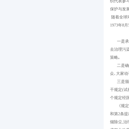
织代表参
保护与发
随着全球
1973
年
8
月
一是承认
去治理污
策略｡
二是确
众､大家动
三是颁布
干规定
(
试
个规定经
《规
和第
2
条提
烟除尘
,
治