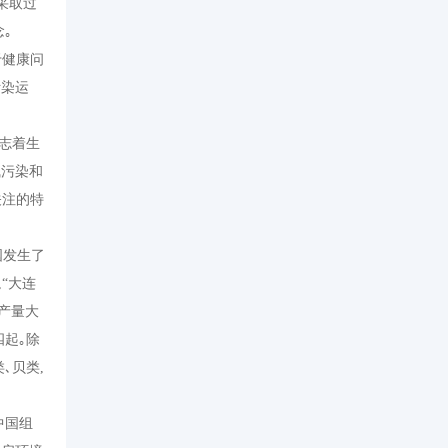
采取过
｡
于健康问
污染运
志着生
气污染和
关注的特
国发生了
,“
大连
产量大
起｡除
､贝类
,
中国组