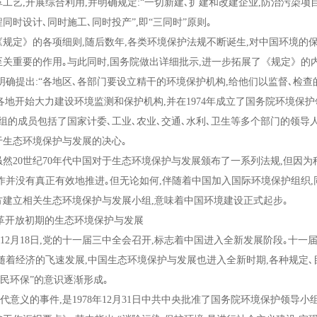
革工艺
,
开展综合利用
,
并明确规定
:“
一切新建､扩建和改建企业
,
防治污染项
程同时设计､同时施工､同时投产
”,
即
“
三同时
”
原则｡
规定》的各项细则
,
随后数年
,
各类环境保护法规不断诞生
,
对中国环境的
至关重要的作用｡与此同时
,
国务院做出详细批示
,
进一步拓展了《规定》的内
明确提出
:“
各地区､各部门要设立精干的环境保护机构
,
给他们以监督､检查
各地开始大力建设环境监测和保护机构
,
并在
1974
年成立了国务院环境保护
组的成员包括了国家计委､工业､农业､交通､水利､卫生等多个部门的领导
于生态环境保护与发展的决心｡
虽然
20
世纪
70
年代中国对于生态环境保护与发展颁布了一系列法规
,
但因为
作并没有真正有效地推进｡但无论如何
,
伴随着中国加入国际环境保护组织
,
方建立相关生态环境保护与发展小组
,
意味着中国环境建设正式起步｡
开放初期的生态环境保护与发展
年
12
月
18
日
,
党的十一届三中全会召开
,
标志着中国进入全新发展阶段｡十一
随着经济的飞速发展
,
中国生态环境保护与发展也进入全新时期
,
各种规定､
全民环保
”
的意识逐渐形成｡
代意义的事件
,
是
1978
年
12
月
31
日中共中央批准了国务院环境保护领导小