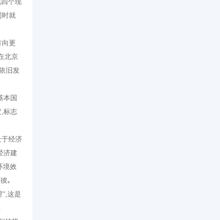
现四个现
同时就
方向更
在北京
依旧发
基本国
定
,
标志
处于经济
经济建
环境效
彼｡
理
”,
这是
｡