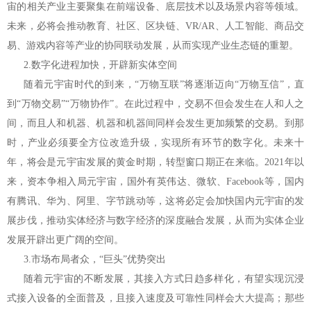
宙的相关产业主要聚集在前端设备、底层技术以及场景内容等领域。
未来，必将会推动教育、社区、区块链、VR/AR、人工智能、商品交
易、游戏内容等产业的协同联动发展，从而实现产业生态链的重塑。
2.数字化进程加快，开辟新实体空间
随着元宇宙时代的到来，“万物互联”将逐渐迈向“万物互信”，直
到“万物交易”“万物协作”。在此过程中，交易不但会发生在人和人之
间，而且人和机器、机器和机器间同样会发生更加频繁的交易。到那
时，产业必须要全方位改造升级，实现所有环节的数字化。未来十
年，将会是元宇宙发展的黄金时期，转型窗口期正在来临。2021年以
来，资本争相入局元宇宙，国外有英伟达、微软、Facebook等，国内
有腾讯、华为、阿里、字节跳动等，这将必定会加快国内元宇宙的发
展步伐，推动实体经济与数字经济的深度融合发展，从而为实体企业
发展开辟出更广阔的空间。
3.市场布局者众，“巨头”优势突出
随着元宇宙的不断发展，其接入方式日趋多样化，有望实现沉浸
式接入设备的全面普及，且接入速度及可靠性同样会大大提高；那些