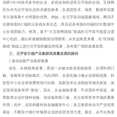
深耕VR/AR技术多年的企业，必然会加快进军元宇宙的步伐。互联网
巨头作为元宇宙生态的关键贡献者，在底层技术、场景、数据和流量
等方面有着十分明显的优势。例如，在元宇宙后端基建领域，腾讯不
仅拥有面向C端的云游戏全系生态，而且还具有面向B端的IDC数据中
心全场景能力。然而，基于“大互联网路线”形成的元宇宙可能是过度
中心化的，难以有效破除数据治理困境；从长远角度来看，在“区块链
路线”基础上进行元宇宙的建设和拓展，具有更广阔的发展前景。
三、元宇宙引领产业集群高质量发展的路径
1.推动创新产业集群集聚
首先，从财税角度看，需进一步健全政府采购政策，合理利用订
购、首购等非招标模式；与此同时，全面实施小微企业财税优惠、科
技型中小企业研发费用加计扣除、高新技术企业税收等相关政策，保
证现有政策有序“落地”。其次，从金融角度看，不但需科学筛选、推
荐集群企业对接科创板、创业板和新三板，充分发挥资本市场的重要
作用；此外，还应构建科技金融服务中心，设立集群创业与产业投资
基金，不断加大银行对集群企业的信贷支持力度。最后，从平台角度